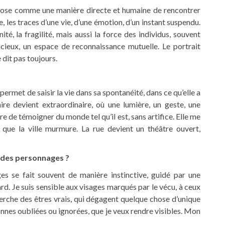
pose comme une manière directe et humaine de rencontrer
ge, les traces d’une vie, d’une émotion, d’un instant suspendu.
nité, la fragilité, mais aussi la force des individus, souvent
encieux, un espace de reconnaissance mutuelle. Le portrait
 dit pas toujours.
rmet de saisir la vie dans sa spontanéité, dans ce qu’elle a
naire devient extraordinaire, où une lumière, un geste, une
e de témoigner du monde tel qu’il est, sans artifice. Elle me
que la ville murmure. La rue devient un théâtre ouvert,
 des personnages ?
 se fait souvent de manière instinctive, guidé par une
ard. Je suis sensible aux visages marqués par le vécu, à ceux
herche des êtres vrais, qui dégagent quelque chose d’unique
onnes oubliées ou ignorées, que je veux rendre visibles. Mon