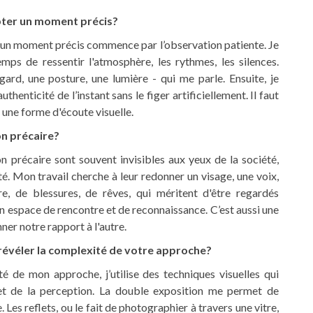
pter un moment précis?
un moment précis commence par l’observation patiente. Je
mps de ressentir l'atmosphère, les rythmes, les silences.
ard, une posture, une lumière - qui me parle. Ensuite, je
thenticité de l’instant sans le figer artificiellement. Il faut
st une forme d'écoute visuelle.
on précaire?
 précaire sont souvent invisibles aux yeux de la société,
té. Mon travail cherche à leur redonner un visage, une voix,
re, de blessures, de rêves, qui méritent d'être regardés
un espace de rencontre et de reconnaissance. C’est aussi une
ner notre rapport à l'autre.
 révéler la complexité de votre approche?
é de mon approche, j’utilise des techniques visuelles qui
é et de la perception. La double exposition me permet de
. Les reflets, ou le fait de photographier à travers une vitre,