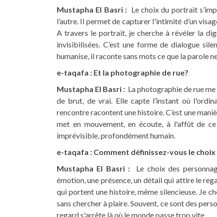
Mustapha El Basri :
Le choix du portrait s’im
l’autre. Il permet de capturer l'intimité d’un visa
A travers le portrait, je cherche à révéler la dig
invisibilisées. C’est une forme de dialogue sil
humanise, il raconte sans mots ce que la parole ne
e-taqafa : Et la photographie de rue?
Mustapha El Basri :
La photographie de rue me pe
de brut, de vrai. Elle capte l’instant où l'ordi
rencontre racontent une histoire. C’est une manièr
met en mouvement, en écoute, à l'affût de ce 
imprévisible, profondément humain.
e-taqafa : Comment définissez-vous le choix
Mustapha El Basri :
Le choix des personnages
émotion, une présence, un détail qui attire le reg
qui portent une histoire, même silencieuse. Je c
sans chercher à plaire. Souvent, ce sont des pers
regard s'arrête là où le monde passe trop vite.