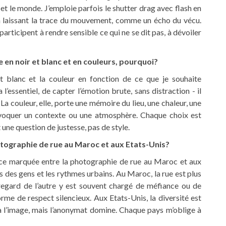
 et le monde. J’emploie parfois le shutter drag avec flash en
n laissant la trace du mouvement, comme un écho du vécu.
participent à rendre sensible ce qui ne se dit pas, à dévoiler
e en noir et blanc et en couleurs, pourquoi?
et blanc et la couleur en fonction de ce que je souhaite
l’essentiel, de capter l’émotion brute, sans distraction - il
 La couleur, elle, porte une mémoire du lieu, une chaleur, une
 évoquer un contexte ou une atmosphère. Chaque choix est
t une question de justesse, pas de style.
hotographie de rue au Maroc et aux Etats-Unis?
ence marquée entre la photographie de rue au Maroc et aux
ns des gens et les rythmes urbains. Au Maroc, la rue est plus
e regard de l’autre y est souvent chargé de méfiance ou de
 forme de respect silencieux. Aux Etats-Unis, la diversité est
 à l’image, mais l’anonymat domine. Chaque pays m’oblige à