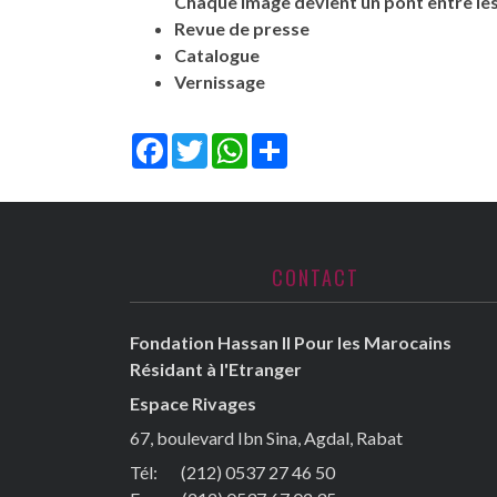
Chaque image devient un pont entre l
Revue de presse
Catalogue
Vernissage
Facebook
Twitter
WhatsApp
Share
CONTACT
Fondation Hassan II Pour les Marocains
Résidant à l'Etranger
Espace Rivages
67, boulevard Ibn Sina, Agdal, Rabat
Tél: (212) 0537 27 46 50