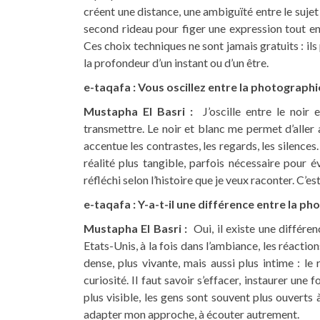
créent une distance, une ambiguïté entre le sujet
second rideau pour figer une expression tout e
Ces choix techniques ne sont jamais gratuits : ils 
la profondeur d’un instant ou d’un être.
e-taqafa : Vous oscillez entre la photographi
Mustapha El Basri :
J’oscille entre le noir 
transmettre. Le noir et blanc me permet d’aller a 
accentue les contrastes, les regards, les silences.
réalité plus tangible, parfois nécessaire pour
réfléchi selon l’histoire que je veux raconter. C’es
e-taqafa : Y-a-t-il une différence entre la p
Mustapha El Basri :
Oui, il existe une différ
Etats-Unis, à la fois dans l’ambiance, les réactio
dense, plus vivante, mais aussi plus intime : l
curiosité. Il faut savoir s’effacer, instaurer une
plus visible, les gens sont souvent plus ouverts
adapter mon approche, à écouter autrement.