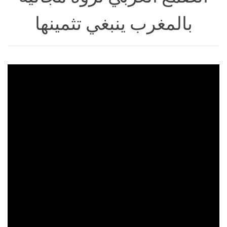
بالمغرب ينبغي تثمينها