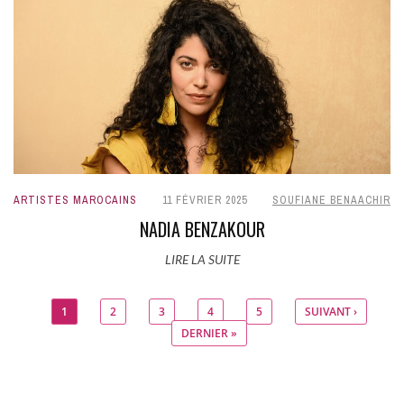
ARTISTES MAROCAINS
11 FÉVRIER 2025
SOUFIANE BENAACHIR
NADIA BENZAKOUR
LIRE LA SUITE
1
2
3
4
5
SUIVANT ›
Pages
DERNIER »