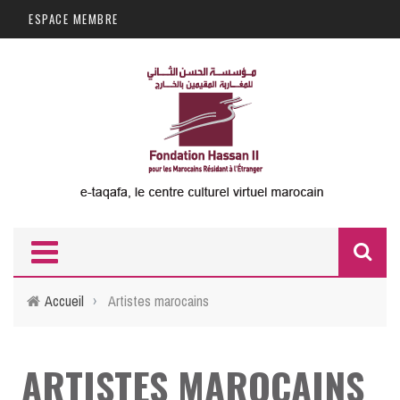
Aller au contenu principal
ESPACE MEMBRE
F
d
Accueil
›
Artistes marocains
r
ARTISTES MAROCAINS