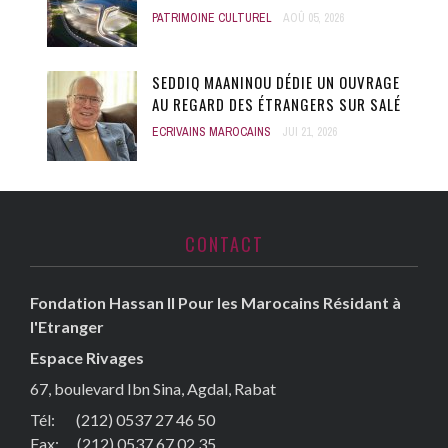
PATRIMOINE CULTUREL
AOÛ 05, 2026
SEDDIQ MAANINOU DÉDIE UN OUVRAGE
AU REGARD DES ÉTRANGERS SUR SALÉ
ECRIVAINS MAROCAINS
JUI 21, 2026
CONTACT
Fondation Hassan II Pour les Marocains Résidant à
l'Etranger
Espace Rivages
67, boulevard Ibn Sina, Agdal, Rabat
Tél: (212) 0537 27 46 50
Fax:
(212) 0537 67 02 35