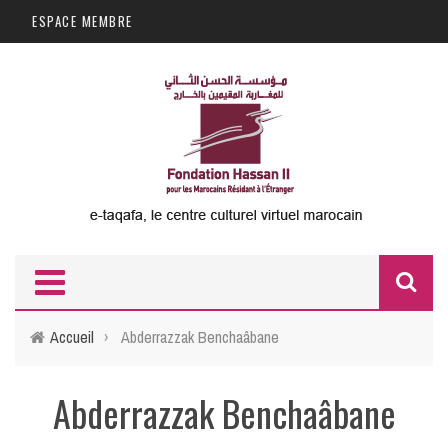
Aller au contenu principal
ESPACE MEMBRE
F
d
Accueil
›
Abderrazzak Benchaâbane
r
Abderrazzak Benchaâbane