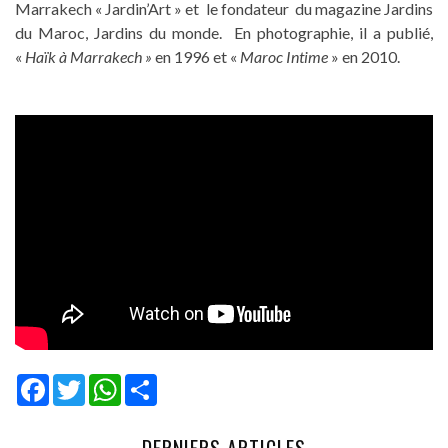
Marrakech « Jardin’Art » et le fondateur du magazine Jardins
du Maroc, Jardins du monde. En photographie, il a publié,
«
Haïk à Marrakech »
en 1996 et «
Maroc Intime
» en 2010.
Facebook
Twitter
WhatsApp
Share