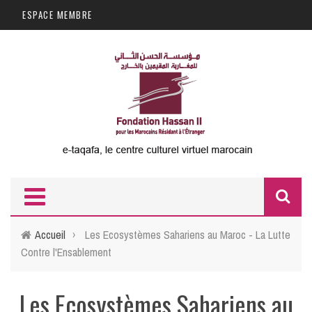
Aller au contenu principal
ESPACE MEMBRE
F
d
Accueil
›
Les Ecosystèmes Sahariens au Maroc - La Lutte
Contre l'Ensablement
r
Les Ecosystèmes Sahariens au