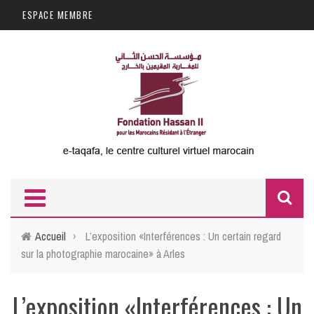
Aller au contenu principal
ESPACE MEMBRE
F
d
Accueil
›
L’exposition «Interférences : Un certain regard
sur la photographie marocaine» à Arles
r
L’exposition «Interférences : Un