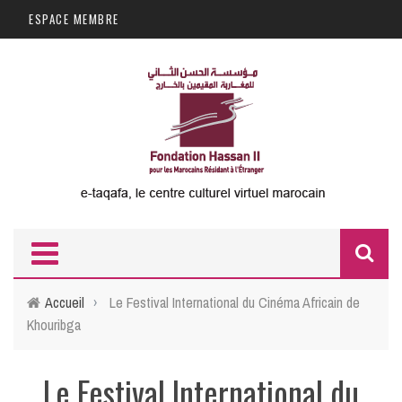
Aller au contenu principal
ESPACE MEMBRE
F
d
Accueil
›
Le Festival International du Cinéma Africain de
Khouribga
r
Le Festival International du