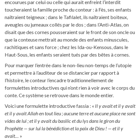
encourues par celui ou celle qui aurait enfreint l’interdit
toucheraient la famille proche du conteur : à Fès, ses enfants
naîtraient teigneux ; dans le Tafilalet, ils naîtraient boiteux,
aveugles ou jumeaux collés par le dos ; dans l’Anti-Atlas, on
disait que des cornes pousseraient sur le front de son oncle ou
que la conteuse mettrait au monde des enfants minuscules,
rachitiques et sans force ; chez les Ida-ou-Kensous, dans le
Haut-Sous, les enfants seraient tués par des bêtes à cornes.
Pour marquer l’entrée dans le non-lieu non-temps de l’utopie
et permettre à l’auditeur de se distancier par rapport à
l’histoire, le conteur l’encadre traditionnellement de
formulettes introductives qui n’ont rien à voir avec le corps du
conte. Ce système se retrouve dans le monde entier.
Voici une formulette introductive fassia : «
Il y avait et il y avait
et il y avait Allah en tout lieu ; aucune terre et aucune place ne sont
vides de lui ; et il y avait du basilic et du lys dans le giron du
Prophète — sur lui la bénédiction et la paix de Dieu !
— et il y
avait…
»