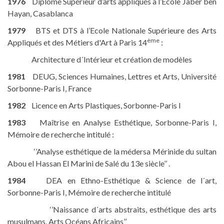
1976
Diplôme Supérieur d’arts appliqués à l’Ecole Jaber ben
Hayan, Casablanca
1979
BTS et DTS à l’Ecole Nationale Supérieure des Arts
ème
Appliqués et des Métiers d'Art à Paris 14
:
Architecture d´Intérieur et création de modèles
1981
DEUG, Sciences Humaines, Lettres et Arts, Université
Sorbonne-Paris I, France
1982
Licence en Arts Plastiques, Sorbonne-Paris I
1983
Maîtrise en Analyse Esthétique, Sorbonne-Paris I,
Mémoire de recherche intitulé :
‘’Analyse esthétique de la médersa Mérinide du sultan
Abou el Hassan El Marini de Salé
du 13e siècle
’’ .
1984
DEA en Ethno-Esthétique & Science de l´art,
Sorbonne-Paris I, Mémoire de recherche intitulé
‘’Naissance d´arts abstraits, esthétique des arts
musulmans, Arts Océans Africains’’