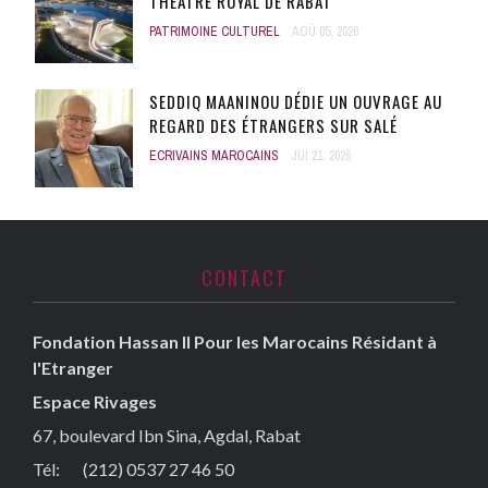
THÉÂTRE ROYAL DE RABAT
PATRIMOINE CULTUREL
AOÛ 05, 2026
SEDDIQ MAANINOU DÉDIE UN OUVRAGE AU
REGARD DES ÉTRANGERS SUR SALÉ
ECRIVAINS MAROCAINS
JUI 21, 2026
CONTACT
Fondation Hassan II Pour les Marocains Résidant à
l'Etranger
Espace Rivages
67, boulevard Ibn Sina, Agdal, Rabat
Tél: (212) 0537 27 46 50