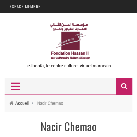
Aller au contenu principal
ESPACE MEMBRE
F
d
Accueil
›
Nacir Chemao
r
Nacir Chemao