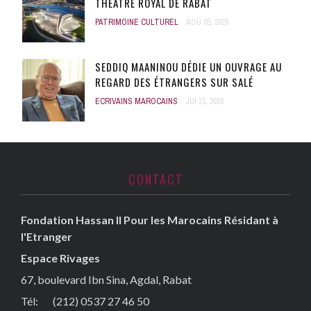
THÉÂTRE ROYAL DE RABAT
PATRIMOINE CULTUREL
AOÛ 05, 2026
SEDDIQ MAANINOU DÉDIE UN OUVRAGE AU
REGARD DES ÉTRANGERS SUR SALÉ
ECRIVAINS MAROCAINS
JUI 21, 2026
CONTACT
Fondation Hassan II Pour les Marocains Résidant à
l'Etranger
Espace Rivages
67, boulevard Ibn Sina, Agdal, Rabat
Tél: (212) 0537 27 46 50