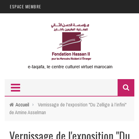
Aller au contenu principal
ESPACE MEMBRE
F
d
Accueil
›
Vernissage de l'exposition "Du Zellige à l’infini"
de Amine Asselman
r
Vernissage de l'exposition "Du