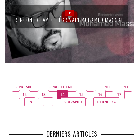
RENCONTRE AVEC L'ÉCRIVAIN MOHAMED MASSAD
« PREMIER
‹ PRÉCÉDENT
…
10
11
Pages
12
13
14
15
16
17
18
…
SUIVANT ›
DERNIER »
DERNIERS ARTICLES