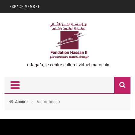
Aller au contenu principal
ESPACE MEMBRE
F
d
Accueil
›
Videothéque
r