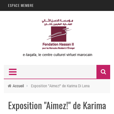
Aller au contenu principal
ESPACE MEMBRE
F
d
Accueil
›
Exposition "Aimez!" de Karima Di Lena
r
Exposition "Aimez!" de Karima