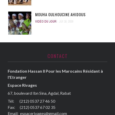
MOUHA OULHOUCINE AHIDOUS
VIDÉO DU JOUR
JUI 16, 2026
CONTACT
Fondation Hassan II Pour les Marocains Résidant à
l'Etranger
Espace Rivages
67, boulevard Ibn Sina, Agdal, Rabat
Tél: (212) 0537 27 46 50
Fax:
(212) 0537 67 02 35
Email:
espacerivages@gmail.com