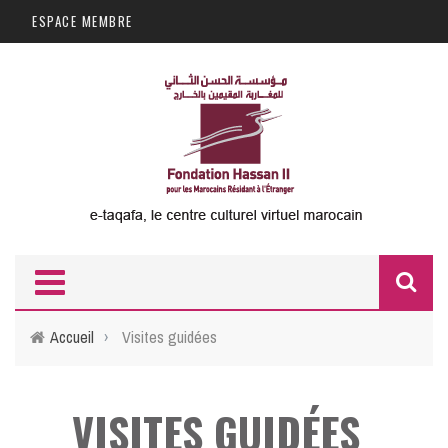
Aller au contenu principal
ESPACE MEMBRE
F
d
Accueil
›
Visites guidées
r
VISITES GUIDÉES