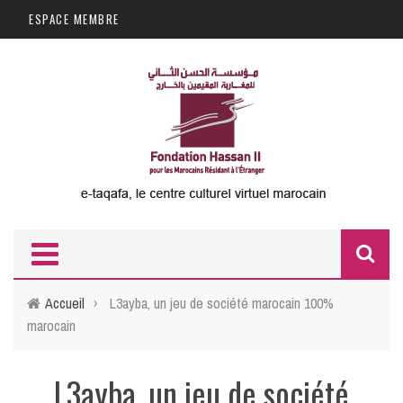
Aller au contenu principal
ESPACE MEMBRE
F
d
Accueil
›
L3ayba, un jeu de société marocain 100%
marocain
r
L3ayba, un jeu de société