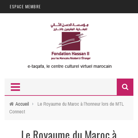
Aller au contenu principal
ESPACE MEMBRE
F
d
Accueil
›
Le Royaume du Maroc à l’honneur lors de MTL
Connect
r
Le Royaume du Maroc à