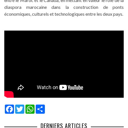
entre le Maroc et le Canada, en mettant en valeur le rôle de la
diaspora marocaine dans la construction de ponts
économiques, culturels et technologiques entre les deux pays.
Facebook
Twitter
WhatsApp
Share
DERNIERS ARTICLES