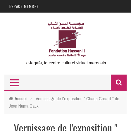
Aller au contenu principal
ESPACE MEMBRE
F
d
Accueil
›
Vernissage de l'exposition " Chaos Créatif " de
Jean Numa Caux
r
Vernissage de l'exposition "