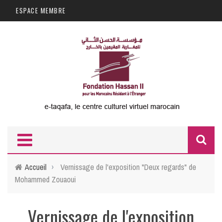
Aller au contenu principal
ESPACE MEMBRE
F
d
Accueil
›
Vernissage de l'exposition "Deux regards" de
Mohammed Zouaoui
r
Vernissage de l'exposition