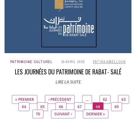
PATRIMOINE CULTUREL
16 AVRIL 2015
FATIHA AMELLOUK
LES JOURNÉES DU PATRIMOINE DE RABAT- SALÉ
LIRE LA SUITE
« PREMIER
‹ PRÉCÉDENT
…
62
63
Pages
64
65
66
67
68
69
70
SUIVANT ›
DERNIER »