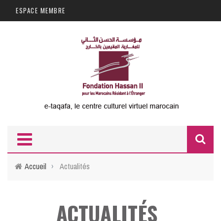
Aller au contenu principal
ESPACE MEMBRE
F
d
Accueil
›
Actualités
r
ACTUALITÉS