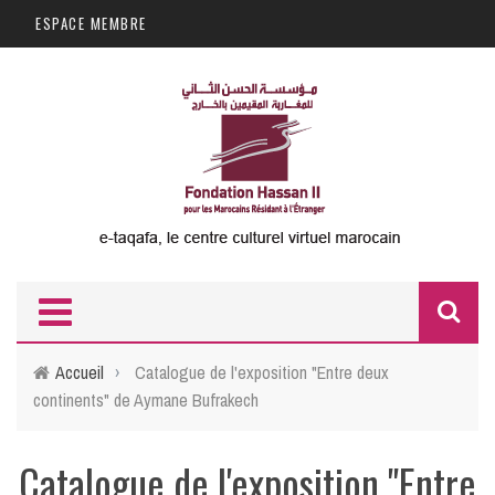
Aller au contenu principal
ESPACE MEMBRE
F
d
Accueil
›
Catalogue de l'exposition "Entre deux
continents" de Aymane Bufrakech
r
Catalogue de l'exposition "Entre