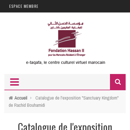
Aller au contenu principal
ESPACE MEMBRE
F
d
Accueil
›
Catalogue de l'exposition "Sanctuary Kingdom"
de Rachid Bouhamidi
r
Catalogue de l'exposition