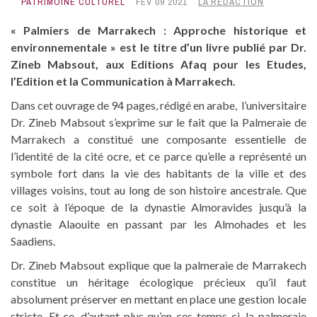
PATRIMOINE CULTUREL
FÉV 09 2021
LA RÉDACTION
« Palmiers de Marrakech : Approche historique et
environnementale »
est le titre d’un livre publié par Dr.
Zineb Mabsout, aux Editions Afaq pour les Etudes,
l’Edition et la Communication à Marrakech.
Dans cet ouvrage de 94 pages, rédigé en arabe, l’universitaire
Dr. Zineb Mabsout s’exprime sur le fait que la Palmeraie de
Marrakech a constitué une composante essentielle de
l’identité de la cité ocre, et ce parce qu’elle a représenté un
symbole fort dans la vie des habitants de la ville et des
villages voisins, tout au long de son histoire ancestrale. Que
ce soit à l’époque de la dynastie Almoravides jusqu’à la
dynastie Alaouite en passant par les Almohades et les
Saadiens.
Dr. Zineb Mabsout explique que la palmeraie de Marrakech
constitue un héritage écologique précieux qu’il faut
absolument préserver en mettant en place une gestion locale
stricte. Et ce, d’autant plus qu’en ces temps-ci, la palmeraie