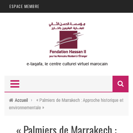
Aller au contenu principal
ESPACE MEMBRE
F
d
Accueil
›
« Palmiers de Marrakech : Approche historique et
environnementale »
r
« Palmiers de Marrakech :