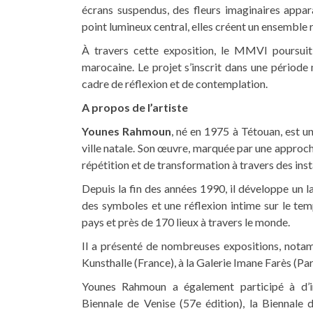
écrans suspendus, des fleurs imaginaires appara
point lumineux central, elles créent un ensemble r
À travers cette exposition, le MMVI poursui
marocaine. Le projet s’inscrit dans une période
cadre de réflexion et de contemplation.
A propos de l’artiste
Younes Rahmoun
, né en 1975 à Tétouan, est u
ville natale. Son œuvre, marquée par une approche
répétition et de transformation à travers des inst
Depuis la fin des années 1990, il développe un 
des symboles et une réflexion intime sur le temp
pays et près de 170 lieux à travers le monde.
Il a présenté de nombreuses expositions, nota
Kunsthalle (France), à la Galerie Imane Farès (Par
Younes Rahmoun a également participé à d’im
Biennale de Venise (57e édition), la Biennale