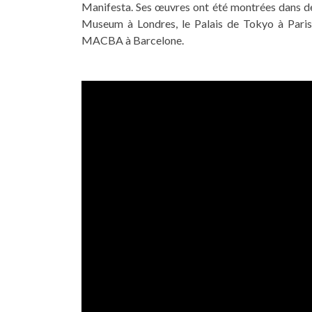
Manifesta. Ses œuvres ont été montrées dans des
Museum à Londres, le Palais de Tokyo à Paris
MACBA à Barcelone.